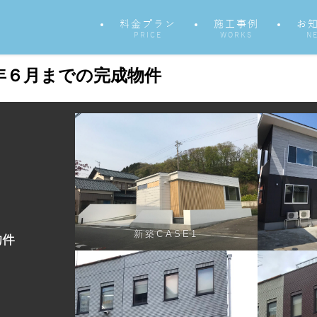
料金プラン
施工事例
お
PRICE
WORKS
N
年６月までの完成物件
新築CASE1
物件