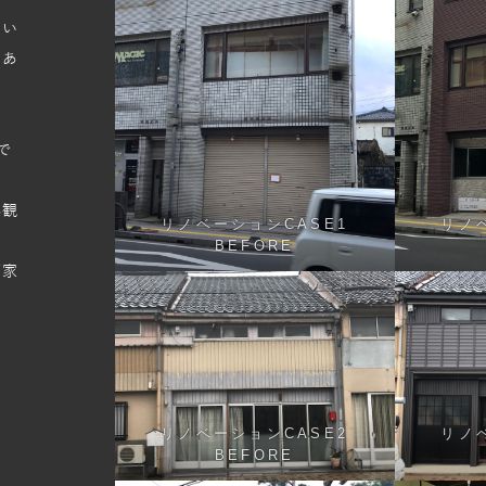
てい
のあ
。
で
外観
リノベーションCASE1
リノ
BEFORE
帯家
リノベーションCASE2
リノ
BEFORE