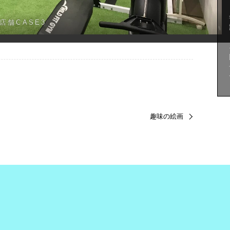
ご
店舗CASE3
趣味の絵画