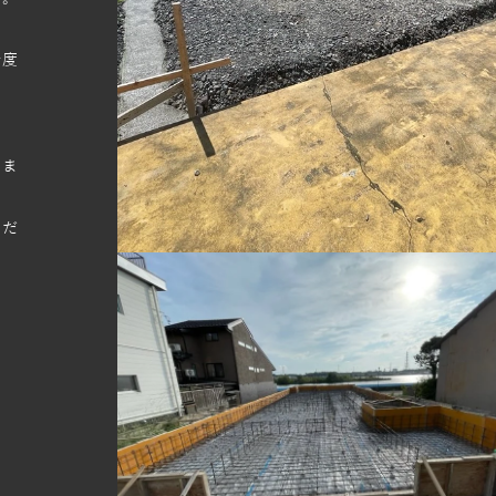
ま
精度
いま
ただ